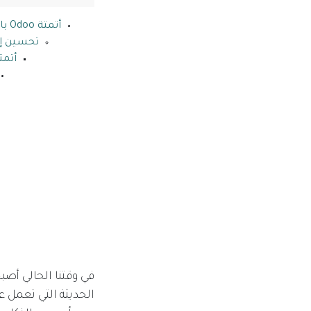
أتمتة Odoo بالذكاء الاصطناعي
تحسين إد
أتمت
في وقتنا الحالي أصب