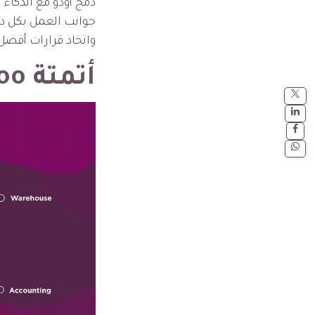
دمج أودو مع الذكاء 
جوانب العمل بكل دق
واتخاذ قرارات أفضل،
أتمتة Odoo بالذكاء الاصطناعي