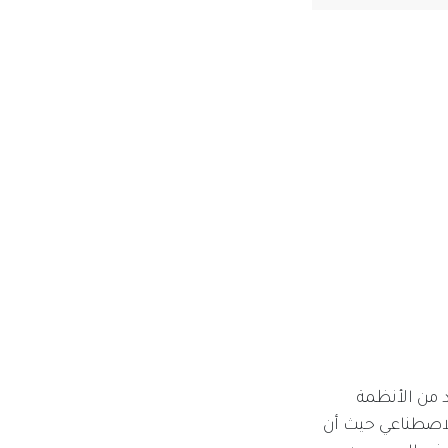
د من الأنظمة
، وهذا ما يجعلنا نتطرق إلى أتمتة Odoo بالذكاء الاصطناعي حيث أن