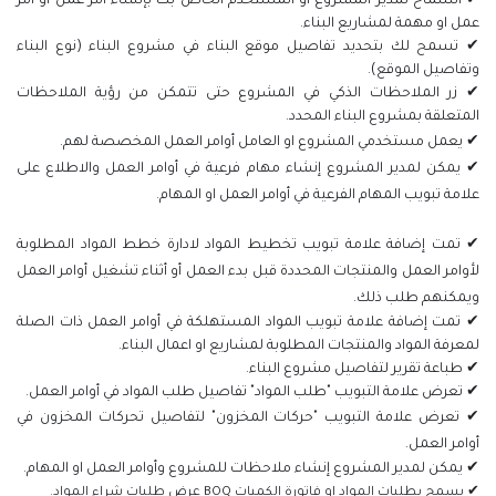
✔ السماح لمدير المشروع او المستخدم الخاص بك بإنشاء أمر عمل او أمر
عمل او مهمة لمشاريع البناء.
✔ تسمح لك بتحديد تفاصيل موقع البناء في مشروع البناء (نوع البناء
وتفاصيل الموقع).
✔ زر الملاحظات الذكي في المشروع حتى تتمكن من رؤية الملاحظات
المتعلقة بمشروع البناء المحدد.
✔ يعمل مستخدمي المشروع او العامل أوامر العمل المخصصة لهم.
✔ يمكن لمدير المشروع إنشاء مهام فرعية في أوامر العمل والاطلاع على
علامة تبويب المهام الفرعية في أوامر العمل او المهام.
✔ تمت إضافة علامة تبويب تخطيط المواد لادارة خطط المواد المطلوبة
لأوامر العمل والمنتجات المحددة قبل بدء العمل أو أثناء تشغيل أوامر العمل
ويمكنهم طلب ذلك.
✔ تمت إضافة علامة تبويب المواد المستهلكة في أوامر العمل ذات الصلة
لمعرفة المواد والمنتجات المطلوبة لمشاريع او اعمال البناء.
✔ طباعة تقرير لتفاصيل مشروع البناء.
✔ تعرض علامة التبويب "طلب المواد" تفاصيل طلب المواد في أوامر العمل.
✔ تعرض علامة التبويب "حركات المخزون" لتفاصيل تحركات المخزون في
أوامر العمل.
✔ يمكن لمدير المشروع إنشاء ملاحظات للمشروع وأوامر العمل او المهام.
✔ يسمح بطلبات المواد او فاتورة الكميات BOQ عرض طلبات شراء المواد.