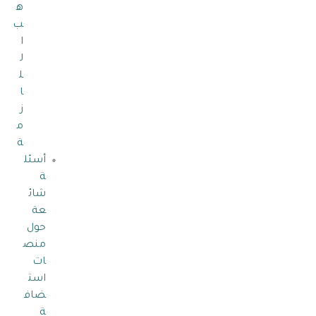
ه
ب
ا
ل
ل
ا
ز
م
ة
أسئل
ة
شائ
عة
حول
منص
ات
است
ضاف
ة