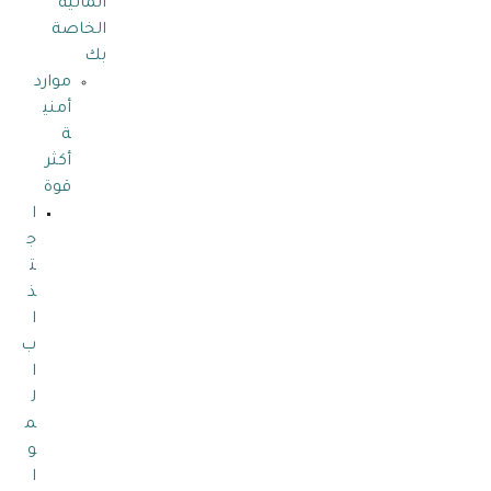
المالية
الخاصة
بك
موارد
أمني
ة
أكثر
قوة
ا
ج
ت
ذ
ا
ب
ا
ل
م
و
ا