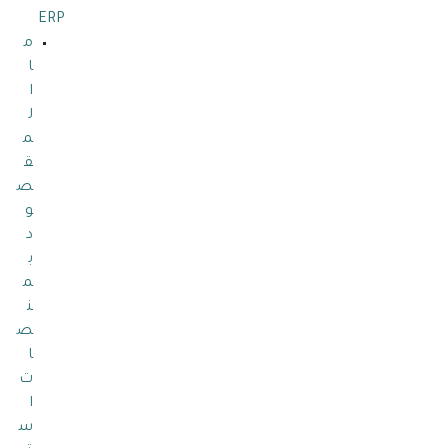
ERP
م
ا
ا
ل
م
ق
ص
و
د
ب
م
ن
ص
ا
ت
ا
س