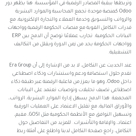
وتربطها ببقية المصادر الرقمية في المؤسسة. هنا يظهر دور
Odoo كمنصة موحدة تجمع المحاسبة والموارد البشرية
والرواتب والتسويق وخدمة العملاء والتجارة الإلكترونية، مع
قدرات التكامل القوية مع منصات الحكومة الرقمية وواجهات
البيانات الحكومية. تجارب عملائنا توضح أن الدمج بين ERP
وواجهات الحكومة يحد من زمن الدورة ويقلل من التكاليف
التشغيلية.
عند الحديث عن التكامل، لا بد من الإشارة إلى أن Era Group
تقدم حلول استضافة ودعم واستشارات وذكاء اصطناعي
داخل Odoo، وهو ما يعزز من فاعلية الرقمنة عبر طبقة ذكاء
اصطناعي تضيف تحليلات وتوصيات تعتمد على البيانات
المجمعة. هذا الدمج يسهل إدارة الموارد البشرية، الرواتب،
والأوراق المالية، مع تقليل الاعتماد على العمليات الورقية
وتسهيل التوافق مع الأنظمة الحكومية مثل GOSI، مقيم،
اعتماد، والإقامة والتأشيرات. للمزيد من التفاصيل حول
التكامل، راجع صفحة التكامل لدينا واطلع على أمثلة ربط