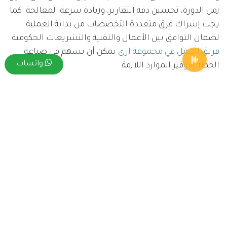
زمن الدورة، تحسين دقة التقارير، وزيادة سرعة المعالجة. كما
يجب إشراك فرق متعددة التخصصات من بداية العملية
لضمان التوافق بين الأعمال والتقنية والتشريعات الحكومية.
فريق العمل في مجموعة ارى
يمكن أن يسهم في صياغة
واتساب
الخطة وتوفير الموارد اللازمة.
4) أدوات الرقمنة في المصانع: ما
الذي يجعل Odoo و Era Group خياراً
مناسباً؟
من حيث المبدأ، Odoo يوفر بيئة موحدة يمكن تخصيصها
لتتناسب مع احتياجات المصانع، بما في ذلك المحاسبة،
الموارد البشرية، الرواتب، إدارة العلاقات مع العملاء،
والتجارة الإلكترونية. أما Era Group فتوفر خبرة تنفيذية واقعية
وتكامل مع المنصات الحكومية وروابط المجتمع الرقمي في
السعودية، إضافة إلى استضافة ودعم واستشارات وذكاء
اصطناعي مدمج. هذه الحزمة تتيح للمصانع تقليل الأخطاء