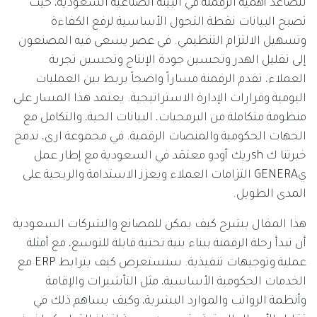
تتصاعد أهمية الرقمنة في البيئة الصناعية السعودية، حيث
تصبح البيانات نقطة التحول الأساسية لرفع الكفاءة
وتسهيل الالتزام التنظيمي. في عصر يسعى فيه المصنعون
إلى تقليل الهدر وتحسين جودة الإنتاج وتحسين تجربة
العملاء، تقدم الرقمنة مساراً واضحاً يربط بين العمليات
اليومية وقرارات الإدارة الاستراتيجية. يعتمد هذا المسار على
منظومة متكاملة من البرمجيات، البيانات الحية، والتكامل مع
الجهات الحكومية والمنصات الرقمية. في مجموعة ارى، ندمج
خبرتنا ك shريك أودو معتمَد في السعودية مع إطار عمل
يGENERA التزامات العملاء ويعزز الاستدامة والربحية على
المدى الطويل.
هذا المقال يشرح كيف يمكن للمصانع والشركات السعودية
أن تبدأ رحلة الرقمنة ببناء بنية تحتية قابلة للتوسع، مع أمثلة
عملية وتوجيهات تنفيذية. سنستعرض كيف يترابط ERP مع
الخدمات الحكومية الأساسية، مثل التأشيرات والإقامة
وأنظمة الرواتب والموارد البشرية، وكيف يساهم ذلك في