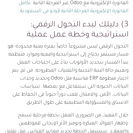
الفاتورة الإلكترونية مع Odoo عبر المرحلة الثانية.
تكامل
الفاتورة الإلكترونية المرحلة الثانية لأودو في السعودية
3) دليلك لبدء التحول الرقمي:
استراتيجية وخطة عمل عملية
التحول الرقمي ليس مشروعاً خاصاً بفترة زمنية محدودة؛ هو
مسار مستمر يحتاج إلى استراتيجية واقعية وموارد منتظمة.
يبدأ المسار بتحديد الأولويات بناءً على احتياجات العمل
وتقييم حالة البنية التحتية والتقنيات المطروحة. من ثم، يتم
اختيار منظومة ERP مناسبة مثل Odoo وتحديد وحدات
البيانات الحيوية التي ستتفاعل مع بعضها. سياسات
البيانات، الأمن، والامتثال تلعب دوراً حيوياً في الحفاظ على
الاتساق والمسؤولية التنظيمية على طول الطريق.
خلال التنفيذ، من الضروري العمل بخطة مرحلية تسمح
بإظهار الفوائد المبكرة وتوفير الأثر الإيجابي للموظفين
والعملاء. ستشمل الخطة تحديد معايير القياس، مثل تقليل