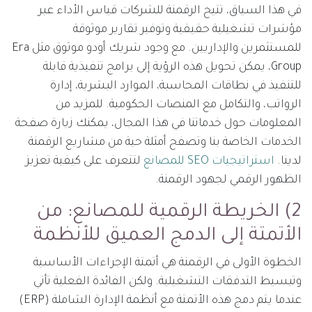
في هذا السياق، تتيح الرقمنة للشركات قياس الأداء عبر
مؤشرات تشغيلية حقيقية وتوفير تقارير موثوقة
للمستثمرين والإداريين. مع وجود شريك أودو موثوق مثل Era
Group، يمكن تحويل هذه الرؤية إلى برامج تنفيذية قابلة
للتنفيذ في نطاقات المحاسبة، الموارد البشرية، إدارة
الرواتب، والتكامل مع المنصات الحكومية. للمزيد من
المعلومات حول خدماتنا في هذا المجال، يمكنك زيارة صفحة
الخدمات الخاصة بنا وتصفح أمثلة حية من مشاريع الرقمنة
لدينا.
استراتيجيات SEO للمصانع
لتتعرف على كيفية تعزيز
الظهور الرقمي لجهود الرقمنة.
2) الخريطة الرقمية للمصانع: من
الأتمتة إلى الدمج العميق للأنظمة
الخطوة الأولى في الرقمنة هي أتمتة الإجراءات الأساسية
وتبسيط التدفقات التشغيلية. ولكن الفائدة الفعلية تأتي
عندما يتم دمج هذه الأتمتة مع أنظمة الإدارة الشاملة (ERP)