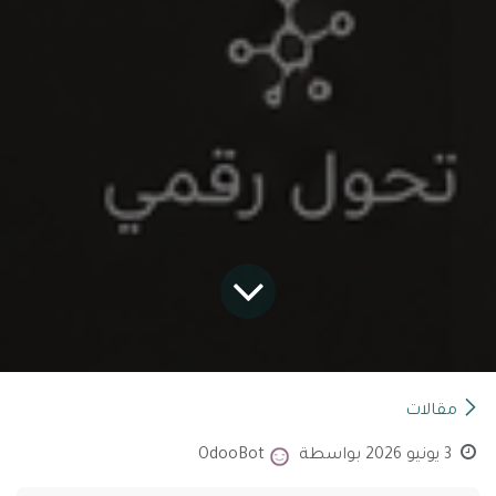
مقالات
3 يونيو 2026
بواسطة
OdooBot