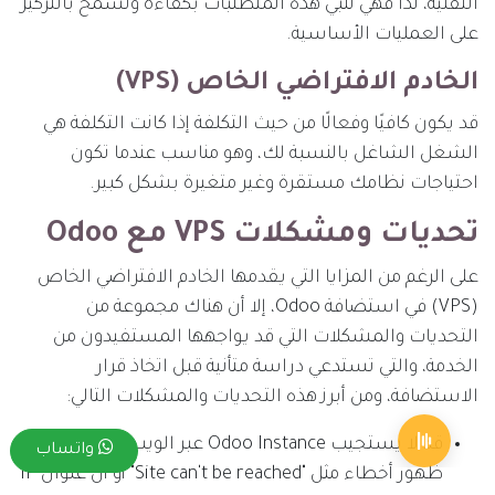
التقنية، لذا فهي تلبي هذه المتطلبات بكفاءة وتسمح بالتركيز
على العمليات الأساسية.
الخادم الافتراضي الخاص (VPS)
قد يكون كافيًا وفعالًا من حيث التكلفة إذا كانت التكلفة هي
الشغل الشاغل بالنسبة لك، وهو مناسب عندما تكون
احتياجات نظامك مستقرة وغير متغيرة بشكل كبير.
تحديات ومشكلات VPS مع Odoo
على الرغم من المزايا التي يقدمها الخادم الافتراضي الخاص
(VPS) في استضافة Odoo، إلا أن هناك مجموعة من
التحديات والمشكلات التي قد يواجهها المستفيدون من
الخدمة، والتي تستدعي دراسة متأنية قبل اتخاذ قرار
الاستضافة، ومن أبرز هذه التحديات والمشكلات التالي:
قد لا يستجيب Odoo Instance عبر الويب، مما يؤدي إلى
واتساب
ظهور أخطاء مثل "Site can't be reached" أو أن عنوان IP