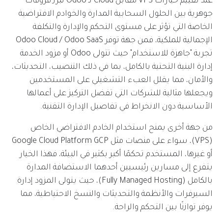
عند تقييم خيارات VPS مقابل Cloud لـ Odoo تبرز فروقات
جوهرية بين الحلول السحابية المدارة والخوادم الافتراضية
الخاصة التي تؤثر على مستوى التحكم والإدارة والتكلفة
الإجمالية للملكية، فمن جهة توفر Odoo Cloud / Odoo SaaS
تجربة "جاهزة للاستخدام" حيث تتولى Odoo أو مزود الخدمة
إدارة البنية التحتية بالكامل، بما في ذلك التنصيب، التحديثات،
والأمان، مما يقلل العبء التشغيلي على المستخدمين
ويجعلها مثالية للشركات التي تفضل التركيز على أعمالها
الأساسية دون الانخراط في تفاصيل الإدارة التقنية.
من جهة أخرى يمنح استخدام الخادم الافتراضي الخاص
(VPS)، سواء على منصات مثل Google Cloud Platform GCP
أو غيرها، المستخدم تحكمًا أكبر بكثير في البيئة، فهذا الخيار
يتفرع إلى مسارين رئيسيين أحدهما الاستضافة المدارة
بالكامل (Fully Managed Hosting)، حيث يتولى المزود إدارة
السيرفرات والأنظمة والتحديثات والنسخ الاحتياطية، مما
يوفر توازنًا بين التحكم والراحة.