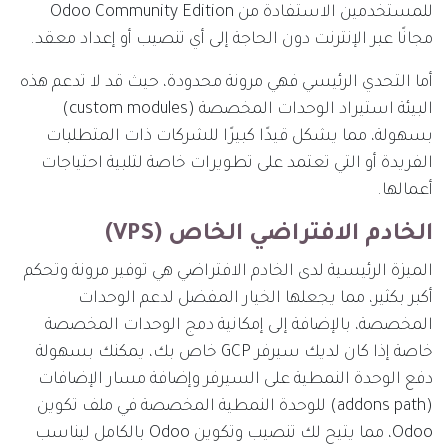
للمستخدمين الاستفادة من Odoo Community Edition
مجانًا عبر الإنترنت دون الحاجة إلى أي تنصيب أو إعداد معقد.
أما التحدي الرئيسي فهي مرونة محدودة، حيث قد لا تدعم هذه
البيئة استيراد الوحدات المخصصة (custom modules)
بسهولة، مما يشكل قيدًا كبيرًا للشركات ذات المتطلبات
الفريدة أو التي تعتمد على تطويرات خاصة لتلبية احتياجات
أعمالها.
الخادم الافتراضي الخاص (VPS)
الميزة الرئيسية لدى الخادم الافتراضي هي توفير مرونة وتحكم
أكبر بكثير، مما يجعلها الخيار المفضل لدعم الوحدات
المخصصة، بالإضافة إلى إمكانية دمج الوحدات المخصصة
خاصة إذا كان لديك سيرفر GCP خاص بك، يمكنك بسهولة
دفع الوحدة النمطية على السيرفر وإضافة مسار الإضافات
(addons path) للوحدة النمطية المخصصة في ملف تكوين
Odoo، مما يتيح لك تنصيب وتكوين Odoo بالكامل ليناسب