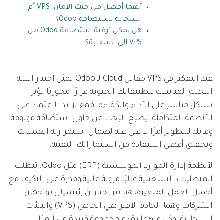
أيهما أفضل من حيث الأمان: VPS أم
السحابة لاستضافة Odoo؟
هل يمكن ترقية استضافة Odoo من
VPS إلى السحابة؟
عند التفكير في VPS مقابل Cloud لـ Odoo يمثل اختيار البنية
التحتية المناسبة لتطبيقاتك الحيوية قرارًا محوريًا يؤثر
بشكل مباشر على الأداء والكفاءة، فمع تزايد الاعتماد على
الأنظمة المتكاملة، يصبح البحث عن حلول استضافة موثوقة
وقابلة للتطوير أمرًا لا غنى عنه لضمان استمرارية العمليات
وتحقيق أقصى استفادة من استثماراتك التقنية.
لأنظمة إدارة الموارد المؤسسية (ERP) مثل Odoo، تتطلب
المتطلبات التشغيلية غالبًا مرونة عالية وقدرة على التكيف مع
أحمال العمل المتغيرة، هنا يبرز خياران رئيسيان يواجهان
الشركات وهما الخادم الافتراضي الخاص (VPS) والبيئات
السحابية، وكل منهما يقدم مجموعة فريدة من المزايا