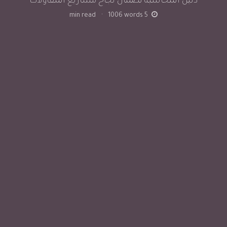
دليل المحاسبة لضمان نجاح مشاريع المقاولات
min read
·
1006
words
5