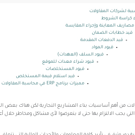
بية لشركات المقاولات
ء كراسة الشروط
مصاريف المعاينة وإجراء المقايسة
قيد خطابات الضمان
قيد الدفعات المقدمة
قيود المواد
قيود السلف (العهدات)
قيود شراء معدات للموقع
قيود المستخلصات
قيد استلام قيمة المستخلص
مميزات برنامج ERP في محاسبة المقاولات
ات من أهم أساسيات بناء المشاريع التجارية لكن هناك بعض ال
تي يجب الالتزام بها حتى لا يتعرضوا لأي مشاكل ومخاطر خلال أعم