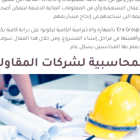
ور وثيق في تأييد كافة المعلومات والأحداث المالية التي تتعلق
لأعمال التشغيلية وأي من المعلومات المالية الدقيقة ليتمكن أص
ليمة التي تساعدهم في إنجاح مشاريعهم.
لذا يتميز محاسبين Era Group بالمهارة والاحترافية الكافية ليكونوا على دراية 
وأهميتها في مراحل إنشاء المشروع، ومن خلال هذا المقال سوف
 يعلم بها المحاسبين بشكل عام.
لمحاسبية لشركات المقاول