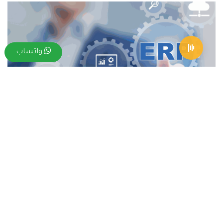
واتساب
مع معرفة العديد من برامج ERP التي تتسم بالاحترافية
والجودة العالية، نشير إلى أنه هناك بعض المعايير التي يجب
النظر إليها عند اختيار برنامج ERP احترافي، ومن أبرزها:
هناك بعض برامج ERP التي يتم تصميمها خصيصًا