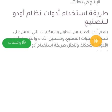
الإنتاج في Odoo.
طريقة استخدام أدوات نظام أودو
للتصنيع
يقدم أودو العديد من الحلول والإمكانيات التي تعمل على
تسهيل عمليات التصنيع، وتحسين الأداء والكفاءة بأفضل
واتساب
الأدوات الممكنة، وتتمثل طريقة استخدام أدوات نظام أودو
فيما يلي:
بعد إتمام التسجيل في نظام أودو يتم النقر على خيار
التصنيع.
النقر على زر إنتاج جديد حتى يتم بدء تجميع الموارد
المتعلقة بصناعة المنتجات.
تحديد مصدر المنتجات والكميات التي يرغب المستخدم
في الحصول عليها.
الوصول إلى أدوات التخطيط والتنفيذ حتى يتم تحديد
موعد البدء والانتهاء من عملية الإنتاج بصفة عامة.