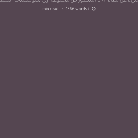
 ERP المتطور من مجموعة ارى للمؤسسات السعودية
min read
·
1366
words
7