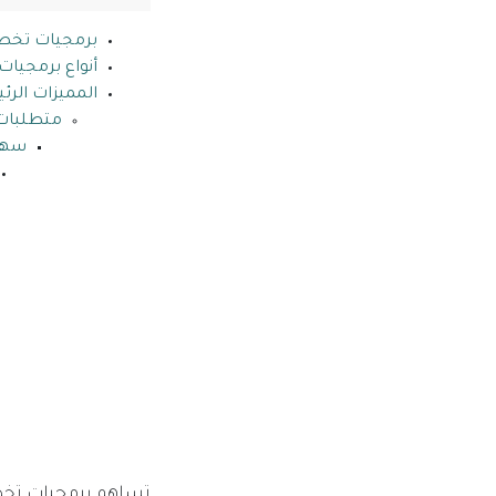
برمجيات تخطي
أنواع برمجيا
المميزات الر
متطلبات
سهول
تساهم برمجيات تخط