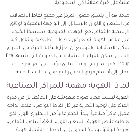
مبنية على خبرة عملائنا في السعودية.
هدفنا هو أن يتسق حضور المركز عبر جميع نقاط الاتصالات:
من الشعار والألوان والرسائل، إلى الواجهة الرقمية والوثائق
الرسمية والتفاعل مع الجهات الحكومية. سنسلط الضوء
على عناصر الهوية، ثم نعرض خطوات تطبيقية، ونتناول كيف
يمكن للاستدامة والتوسع أن يعززوا مكانة المركز في السوق
المحلي. يمكن للقراء الاستفادة من القنوات التي يتيحها Era
Group كمرشد رقمي واستشاري مؤسسي، مع وجود ربط
عملي إلى أقسام فريق العمل والتواصل لدينا عند الحاجة.
لماذا الهوية مهمة للمراكز الصناعية
الهوية ليست مجرد صورة منقوشة على الحائط، بل هي قدرة
المركز على توحيد التجربة عبر كل نقاط التواصل. عندما يواجه
عميل مركزاً صناعياً، يبدأ الحكم غالباً من الانطباع الأول الذي
تعطيه عناصر الهوية: الشعار، اللون، اللغة، أسلوب التفاعل،
وجودة الوثائق، وخبرة الدخول إلى الخدمات الرقمية. هوية