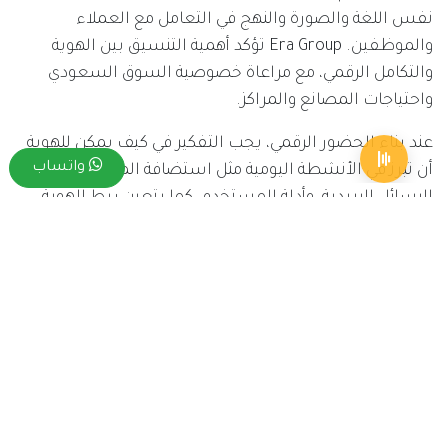
نفس اللغة والصورة والنهج في التعامل مع العملاء
والموظفين. Era Group تؤكد أهمية التنسيق بين الهوية
والتكامل الرقمي، مع مراعاة خصوصية السوق السعودي
واحتياجات المصانع والمراكز.
عند بناء الحضور الرقمي، يجب التفكير في كيف يمكن للهوية
واتساب
أن تبرز في الأنشطة اليومية مثل استضافة المحتوى الرقمي،
الرسائل البريدية، وأدلة المستخدم. كما يتعين ربط الهوية
بإدارة علاقات العملاء (CRM) والإنتاج (ERP) لضمان أن
الرسالة لا تتغير عند تحويل البيانات من قسم إلى آخر. عبر
إدراج روابط داخلية مستهدفة، مثل
فريق العمل
و
تواصل
معنا
، يمكن للمراكز تعزيز الثقة وتسهيل الوصول إلى الخدمات
والموارد.
التكامل المؤسسي مع الجهات
الحكومية والأنظمة